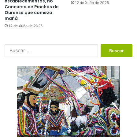
establecementos, no
12 de Xuño de 2025
Concurso de Pinchos de
Ourense que comeza
mañá
12 de Xuño de 2025
B
u
s
c
a
r
: