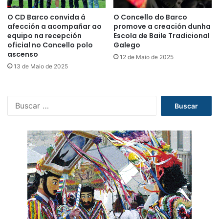
O CD Barco convida á
O Concello do Barco
afección a acompañar ao
promove a creación dunha
equipo na recepción
Escola de Baile Tradicional
oficial no Concello polo
Galego
ascenso
12 de Maio de 2025
13 de Maio de 2025
B
u
s
c
a
r
: