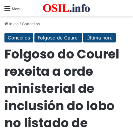
Menu
Inicio
/
Concellos
Concellos
Folgoso de Caurel
Última hora
Folgoso do Courel
rexeita a orde
ministerial de
inclusión do lobo
no listado de