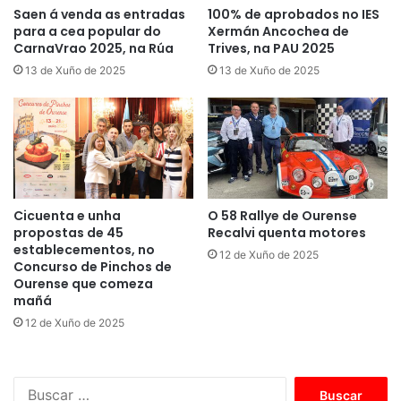
Saen á venda as entradas
100% de aprobados no IES
para a cea popular do
Xermán Ancochea de
CarnaVrao 2025, na Rúa
Trives, na PAU 2025
13 de Xuño de 2025
13 de Xuño de 2025
Cicuenta e unha
O 58 Rallye de Ourense
propostas de 45
Recalvi quenta motores
establecementos, no
12 de Xuño de 2025
Concurso de Pinchos de
Ourense que comeza
mañá
12 de Xuño de 2025
B