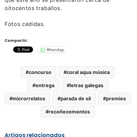
oitocentos traballos.
Fotos cedidas.
Compartir:
WhatsApp
concurso
coral aqua música
entrega
letras galegas
microrrelatos
parada de sil
premios
recoñecementos
Artigos relacionados