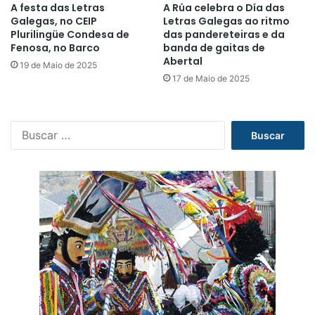
A festa das Letras
A Rúa celebra o Día das
Galegas, no CEIP
Letras Galegas ao ritmo
Plurilingüe Condesa de
das pandereteiras e da
Fenosa, no Barco
banda de gaitas de
Abertal
19 de Maio de 2025
17 de Maio de 2025
B
u
s
c
a
r
: