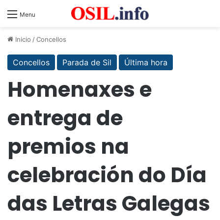
Menu
Inicio
/
Concellos
Concellos
Parada de Sil
Última hora
Homenaxes e
entrega de
premios na
celebración do Día
das Letras Galegas