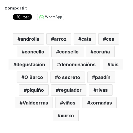
Compartir:
WhatsApp
androlla
arroz
cata
cea
concello
consello
coruña
degustación
denominacións
luis
O Barco
o secreto
paadín
piquiño
regulador
rivas
Valdeorras
viños
xornadas
xurxo