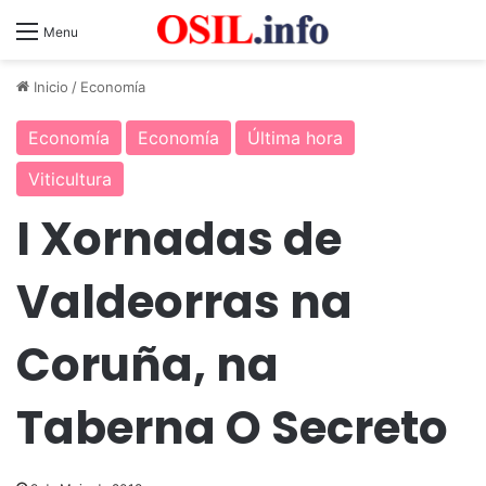
Menu
Inicio
/
Economía
Economía
Economía
Última hora
Viticultura
I Xornadas de
Valdeorras na
Coruña, na
Taberna O Secreto