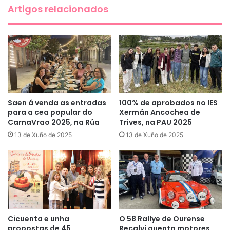
Artigos relacionados
Saen á venda as entradas
100% de aprobados no IES
para a cea popular do
Xermán Ancochea de
CarnaVrao 2025, na Rúa
Trives, na PAU 2025
13 de Xuño de 2025
13 de Xuño de 2025
Cicuenta e unha
O 58 Rallye de Ourense
propostas de 45
Recalvi quenta motores