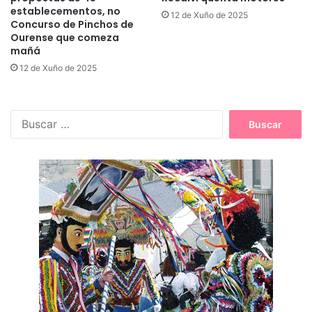
establecementos, no
12 de Xuño de 2025
Concurso de Pinchos de
Ourense que comeza
mañá
12 de Xuño de 2025
B
u
s
c
a
r
: