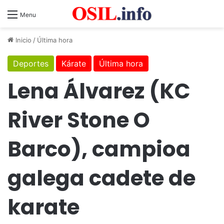
Menu
Inicio
/
Última hora
Deportes
Kárate
Última hora
Lena Álvarez (KC
River Stone O
Barco), campioa
galega cadete de
karate