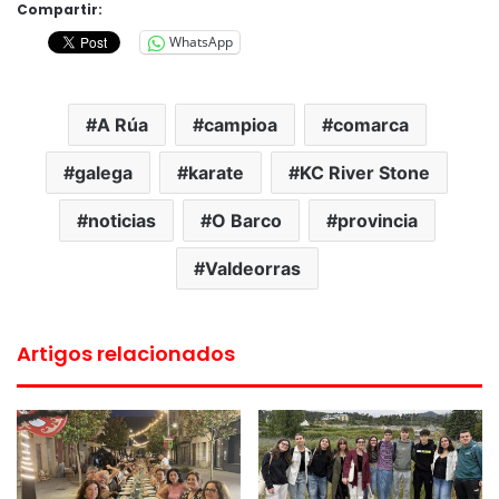
Compartir:
WhatsApp
A Rúa
campioa
comarca
galega
karate
KC River Stone
noticias
O Barco
provincia
Valdeorras
Artigos relacionados