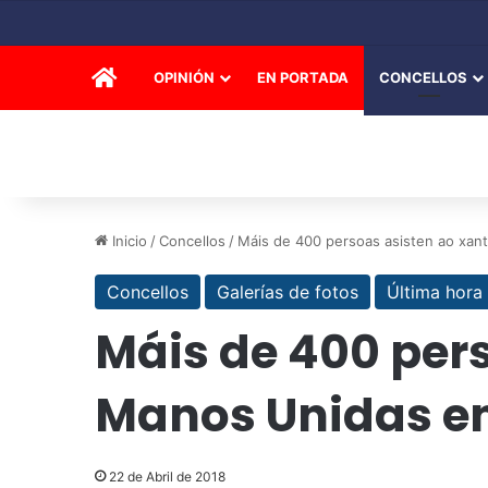
INICIO
OPINIÓN
EN PORTADA
CONCELLOS
Inicio
/
Concellos
/
Máis de 400 persoas asisten ao xant
Concellos
Galerías de fotos
Última hora
Máis de 400 pers
Manos Unidas e
22 de Abril de 2018