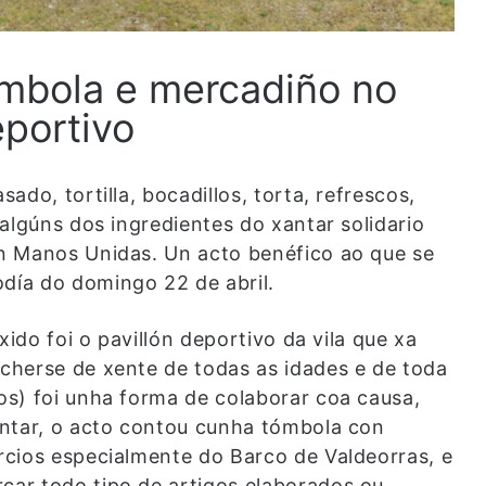
ómbola e mercadiño no
eportivo
do, tortilla, bocadillos, torta, refrescos,
algúns dos ingredientes do xantar solidario
n Manos Unidas. Un acto benéfico ao que se
ía do domingo 22 de abril.
xido foi o pavillón deportivo da vila que xa
cherse de xente de todas as idades e de toda
s) foi unha forma de colaborar coa causa,
antar, o acto contou cunha tómbola con
cios especialmente do Barco de Valdeorras, e
ar todo tipo de artigos elaborados ou