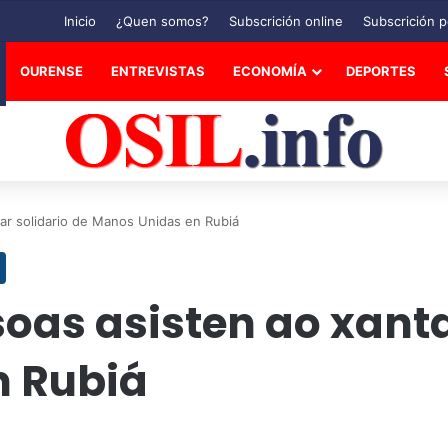
Inicio
¿Quen somos?
Subscrición online
Subscrición p
OURENSE
ENTREVISTAS
ECONOMÍA
DEPORTES
ar solidario de Manos Unidas en Rubiá
oas asisten ao xanta
n Rubiá