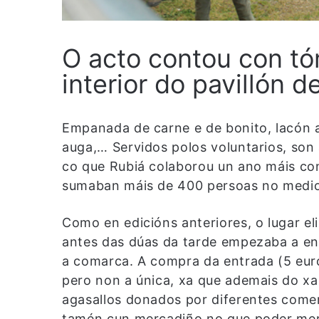
O acto contou con t
interior do pavillón d
Empanada de carne e de bonito, lacón asa
auga,… Servidos polos voluntarios, son 
co que Rubiá colaborou un ano máis co
sumaban máis de 400 persoas no mediod
Como en edicións anteriores, o lugar eli
antes das dúas da tarde empezaba a en
a comarca. A compra da entrada (5 euro
pero non a única, xa que ademais do x
agasallos donados por diferentes comer
tamén cun mercadiño no que poder merc