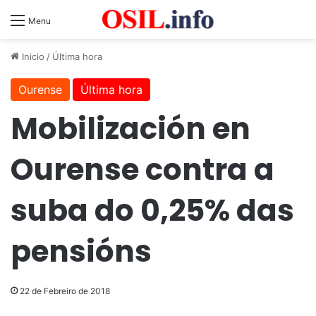
Menu
Inicio
/
Última hora
Ourense
Última hora
Mobilización en
Ourense contra a
suba do 0,25% das
pensións
22 de Febreiro de 2018