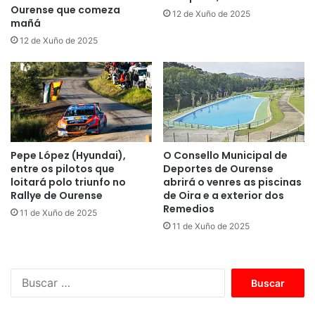
Ourense que comeza
12 de Xuño de 2025
mañá
12 de Xuño de 2025
Pepe López (Hyundai),
O Consello Municipal de
entre os pilotos que
Deportes de Ourense
loitará polo triunfo no
abrirá o venres as piscinas
Rallye de Ourense
de Oira e a exterior dos
Remedios
11 de Xuño de 2025
11 de Xuño de 2025
B
u
s