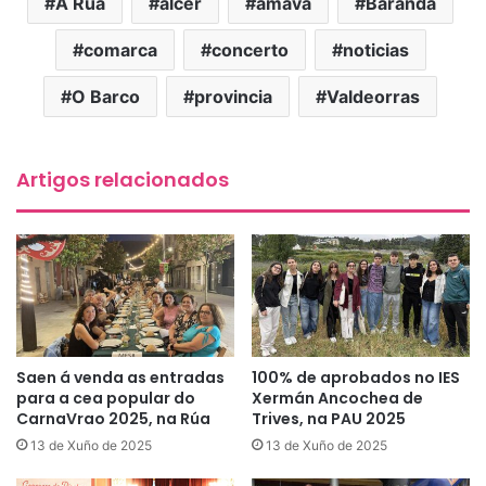
A Rúa
alcer
amava
Baranda
comarca
concerto
noticias
O Barco
provincia
Valdeorras
Artigos relacionados
Saen á venda as entradas
100% de aprobados no IES
para a cea popular do
Xermán Ancochea de
CarnaVrao 2025, na Rúa
Trives, na PAU 2025
13 de Xuño de 2025
13 de Xuño de 2025