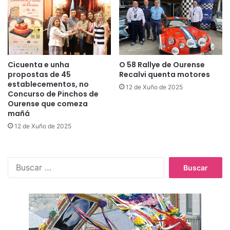
Cicuenta e unha
O 58 Rallye de Ourense
propostas de 45
Recalvi quenta motores
establecementos, no
12 de Xuño de 2025
Concurso de Pinchos de
Ourense que comeza
mañá
12 de Xuño de 2025
B
u
s
c
a
r
: