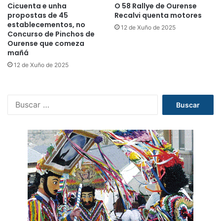
Cicuenta e unha
O 58 Rallye de Ourense
propostas de 45
Recalvi quenta motores
establecementos, no
12 de Xuño de 2025
Concurso de Pinchos de
Ourense que comeza
mañá
12 de Xuño de 2025
B
u
s
c
a
r
: