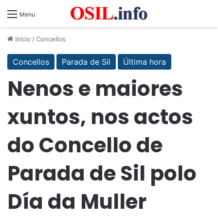
Menu
Inicio
/
Concellos
Concellos
Parada de Sil
Última hora
Nenos e maiores
xuntos, nos actos
do Concello de
Parada de Sil polo
Día da Muller