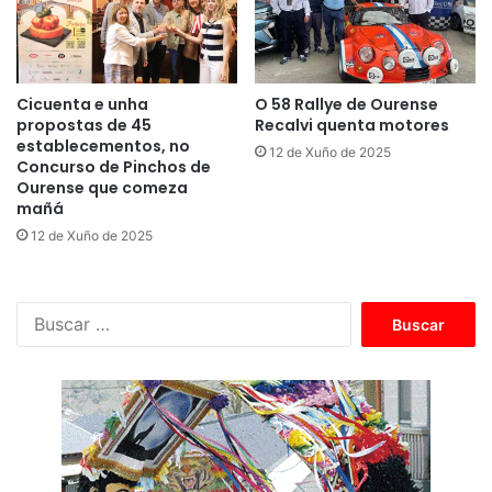
Cicuenta e unha
O 58 Rallye de Ourense
propostas de 45
Recalvi quenta motores
establecementos, no
12 de Xuño de 2025
Concurso de Pinchos de
Ourense que comeza
mañá
12 de Xuño de 2025
B
u
s
c
a
r
: