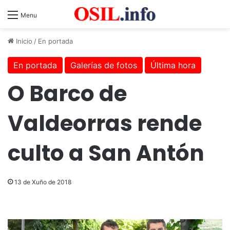
Menu
Inicio
/
En portada
En portada
Galerías de fotos
Última hora
O Barco de
Valdeorras rende
culto a San Antón
13 de Xuño de 2018