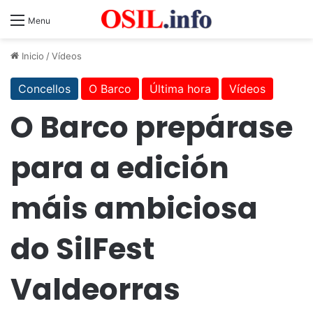
Menu
Inicio
/
Vídeos
Concellos
O Barco
Última hora
Vídeos
O Barco prepárase
para a edición
máis ambiciosa
do SilFest
Valdeorras