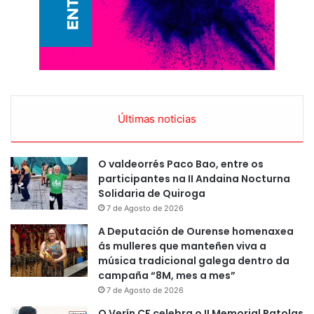
Últimas noticias
O valdeorrés Paco Bao, entre os
participantes na II Andaina Nocturna
Solidaria de Quiroga
7 de Agosto de 2026
A Deputación de Ourense homenaxea
ás mulleres que manteñen viva a
música tradicional galega dentro da
campaña “8M, mes a mes”
7 de Agosto de 2026
O Verín CF celebra o II Memorial Patolas