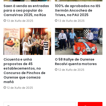
Saen á venda as entradas
100% de aprobados no IES
para a cea popular do
Xermán Ancochea de
CarnaVrao 2025, na Rúa
Trives, na PAU 2025
13 de Xuño de 2025
13 de Xuño de 2025
Cicuenta e unha
O 58 Rallye de Ourense
propostas de 45
Recalvi quenta motores
establecementos, no
12 de Xuño de 2025
Concurso de Pinchos de
Ourense que comeza
mañá
12 de Xuño de 2025
B