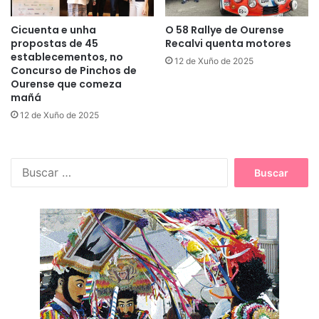
Cicuenta e unha
O 58 Rallye de Ourense
propostas de 45
Recalvi quenta motores
establecementos, no
12 de Xuño de 2025
Concurso de Pinchos de
Ourense que comeza
mañá
12 de Xuño de 2025
B
u
s
c
a
r
: