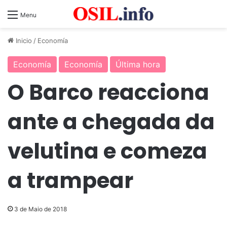
Menu
Inicio
/
Economía
Economía
Economía
Última hora
O Barco reacciona
ante a chegada da
velutina e comeza
a trampear
3 de Maio de 2018