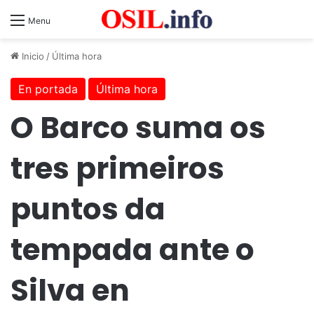
Menu
Inicio
/
Última hora
En portada
Última hora
O Barco suma os
tres primeiros
puntos da
tempada ante o
Silva en