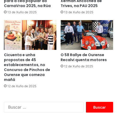
para a cea popular do
Xermán Ancochea de
CarnaVrao 2025, na Rúa
Trives, na PAU 2025
13 de Xuño de 2025
13 de Xuño de 2025
Cicuenta e unha
O 58 Rallye de Ourense
propostas de 45
Recalvi quenta motores
establecementos, no
12 de Xuño de 2025
Concurso de Pinchos de
Ourense que comeza
mañá
12 de Xuño de 2025
B
u
s