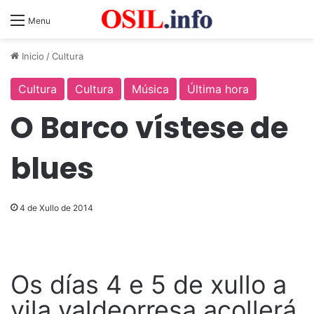
Menu
Inicio
/
Cultura
Cultura
Cultura
Música
Última hora
O Barco vístese de
blues
4 de Xullo de 2014
Os días 4 e 5 de xullo a
vila valdeorresa acollerá