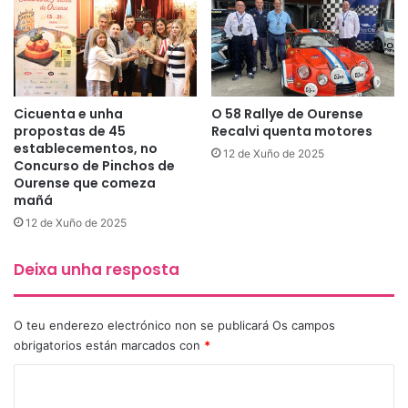
Cicuenta e unha
O 58 Rallye de Ourense
propostas de 45
Recalvi quenta motores
establecementos, no
12 de Xuño de 2025
Concurso de Pinchos de
Ourense que comeza
mañá
12 de Xuño de 2025
Deixa unha resposta
O teu enderezo electrónico non se publicará
Os campos
obrigatorios están marcados con
*
C
o