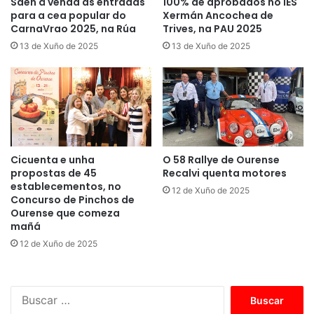
Saen á venda as entradas
100% de aprobados no IES
para a cea popular do
Xermán Ancochea de
CarnaVrao 2025, na Rúa
Trives, na PAU 2025
13 de Xuño de 2025
13 de Xuño de 2025
Cicuenta e unha
O 58 Rallye de Ourense
propostas de 45
Recalvi quenta motores
establecementos, no
12 de Xuño de 2025
Concurso de Pinchos de
Ourense que comeza
mañá
12 de Xuño de 2025
B
u