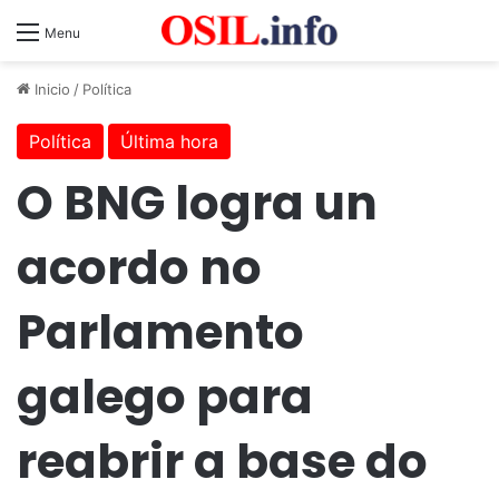
Menu
Inicio
/
Política
Política
Última hora
O BNG logra un
acordo no
Parlamento
galego para
reabrir a base do