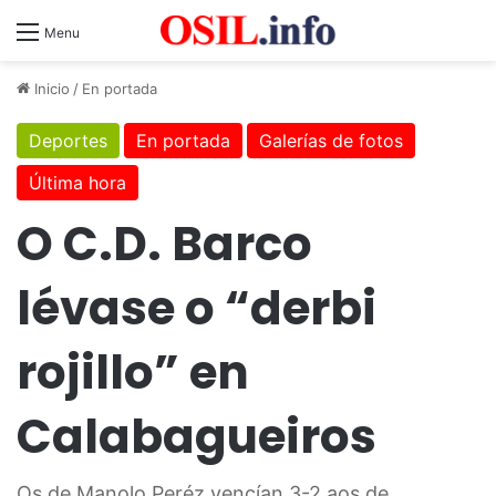
Menu
Inicio
/
En portada
Deportes
En portada
Galerías de fotos
Última hora
O C.D. Barco
lévase o “derbi
rojillo” en
Calabagueiros
Os de Manolo Peréz vencían 3-2 aos de