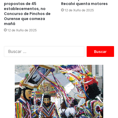
propostas de 45
Recalvi quenta motores
establecementos, no
12 de Xuño de 2025
Concurso de Pinchos de
Ourense que comeza
mañá
12 de Xuño de 2025
B
u
s
c
a
r
: