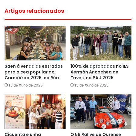
Artigos relacionados
Saen á venda as entradas
100% de aprobados no IES
para a cea popular do
Xermán Ancochea de
CarnaVrao 2025, na Rúa
Trives, na PAU 2025
13 de Xuño de 2025
13 de Xuño de 2025
Cicuenta e unha
O 58 Rallye de Ourense