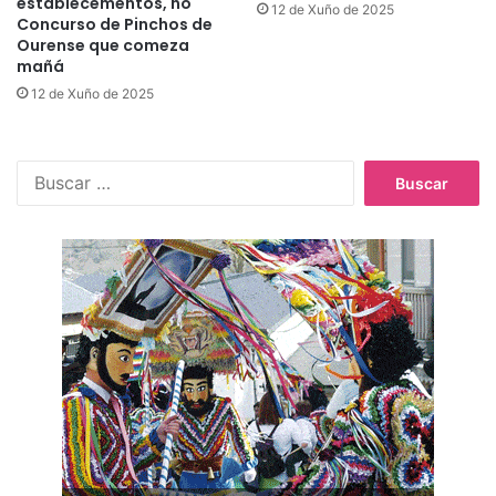
establecementos, no
12 de Xuño de 2025
Concurso de Pinchos de
Ourense que comeza
mañá
12 de Xuño de 2025
B
u
s
c
a
r
: