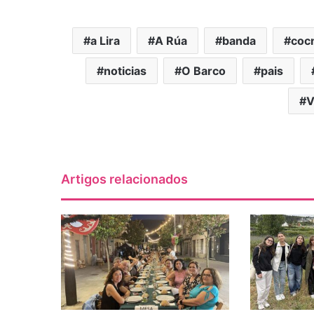
a Lira
A Rúa
banda
coc
noticias
O Barco
pais
V
Artigos relacionados