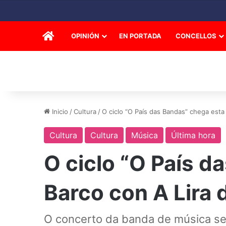
INICIO
OPINIÓN
EN PORTADA
CONCELLOS
Inicio
/
Cultura
/
O ciclo “O País das Bandas” chega esta
Cultura
Cultura
Música
Última hora
O ciclo “O País 
Barco con A Lira 
O concerto da banda de música ser