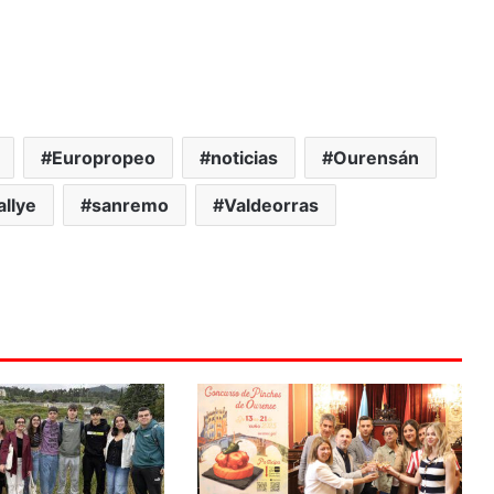
Europropeo
noticias
Ourensán
allye
sanremo
Valdeorras