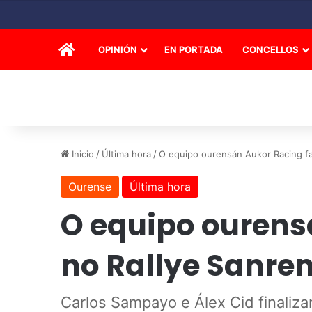
INICIO
OPINIÓN
EN PORTADA
CONCELLOS
Inicio
/
Última hora
/
O equipo ourensán Aukor Racing fa
Ourense
Última hora
O equipo ourensá
no Rallye Sanre
Carlos Sampayo e Álex Cid finaliz