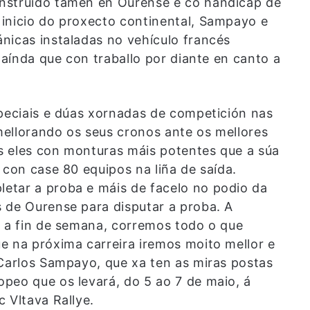
nstruído tamén en Ourense e co hándicap de
inicio do proxecto continental, Sampayo e
nicas instaladas no vehículo francés
 aínda que con traballo por diante en canto a
speciais e dúas xornadas de competición nas
ellorando os seus cronos ante os mellores
os eles con monturas máis potentes que a súa
 con case 80 equipos na liña de saída.
etar a proba e máis de facelo no podio da
 de Ourense para disputar a proba. A
a a fin de semana, corremos todo o que
e na próxima carreira iremos moito mellor e
 Carlos Sampayo, que xa ten
as miras postas
peo que os levará, do 5 ao 7 de maio, á
 Vltava Rallye.