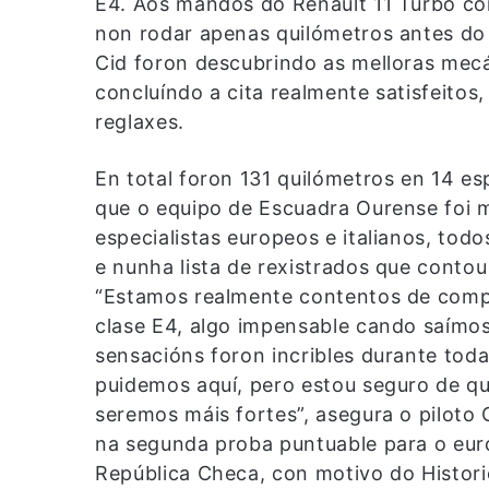
E4. Aos mandos do Renault 11 Turbo co
non rodar apenas quilómetros antes do 
Cid foron descubrindo as melloras mecá
concluíndo a cita realmente satisfeitos,
reglaxes.
En total foron 131 quilómetros en 14 e
que o equipo de Escuadra Ourense foi m
especialistas europeos e italianos, tod
e nunha lista de rexistrados que contou
“Estamos realmente contentos de compl
clase E4, algo impensable cando saímos
sensacións foron incribles durante tod
puidemos aquí, pero estou seguro de qu
seremos máis fortes”, asegura o piloto
na segunda proba puntuable para o euro
República Checa, con motivo do Historic