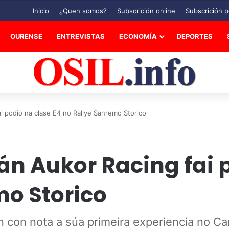
Inicio
¿Quen somos?
Subscrición online
Subscrición p
OURENSE
ENTREVISTAS
ECONOMÍA
DEPORTES
i podio na clase E4 no Rallye Sanremo Storico
n Aukor Racing fai p
mo Storico
an con nota a súa primeira experiencia no 