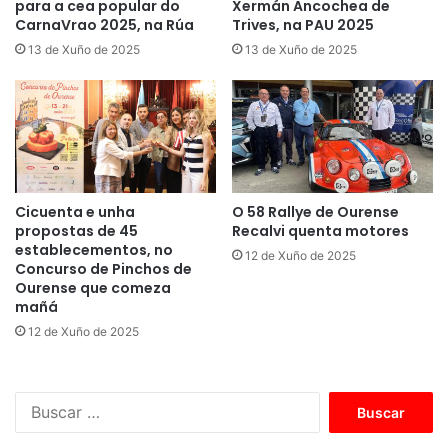
para a cea popular do
Xermán Ancochea de
CarnaVrao 2025, na Rúa
Trives, na PAU 2025
13 de Xuño de 2025
13 de Xuño de 2025
Cicuenta e unha
O 58 Rallye de Ourense
propostas de 45
Recalvi quenta motores
establecementos, no
12 de Xuño de 2025
Concurso de Pinchos de
Ourense que comeza
mañá
12 de Xuño de 2025
B
u
s