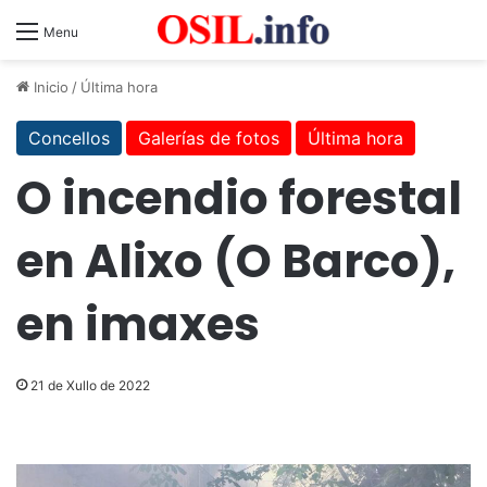
Menu
Inicio
/
Última hora
Concellos
Galerías de fotos
Última hora
O incendio forestal
en Alixo (O Barco),
en imaxes
21 de Xullo de 2022