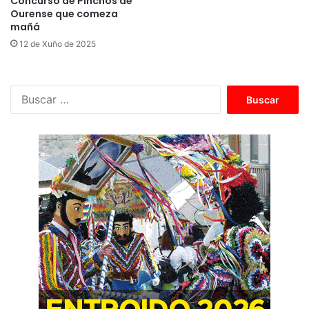
Concurso de Pinchos de
Ourense que comeza
mañá
12 de Xuño de 2025
B
u
s
c
a
r
: