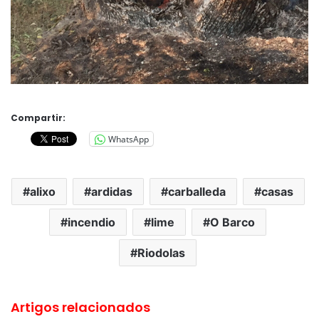
Compartir:
WhatsApp
alixo
ardidas
carballeda
casas
incendio
lime
O Barco
Riodolas
Artigos relacionados