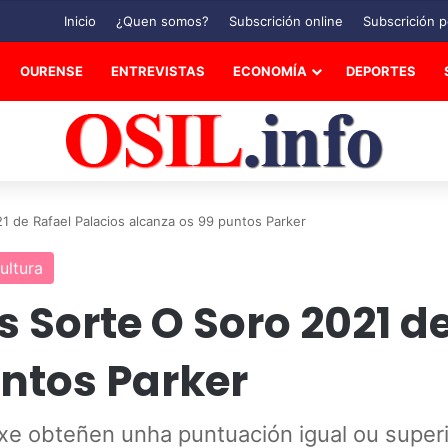
Inicio
¿Quen somos?
Subscrición online
Subscrición p
OURENSE
ENTREVISTAS
ECONOMÍA
DEPORTES
1 de Rafael Palacios alcanza os 99 puntos Parker
cultura
s Sorte O Soro 2021 d
ntos Parker
xe obteñen unha puntuación igual ou super