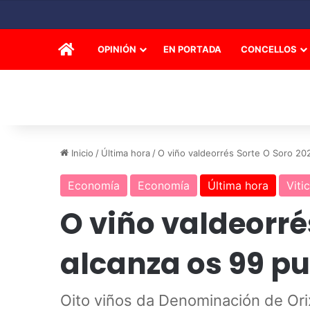
INICIO
OPINIÓN
EN PORTADA
CONCELLOS
Inicio
/
Última hora
/
O viño valdeorrés Sorte O Soro 202
Economía
Economía
Última hora
Viti
O viño valdeorré
alcanza os 99 pu
Oito viños da Denominación de Ori