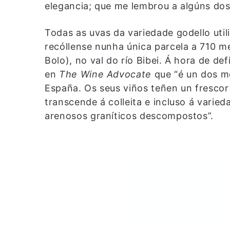
elegancia; que me lembrou a algúns do
Todas as uvas da variedade godello util
recóllense nunha única parcela a 710 m
Bolo), no val do río Bibei. Á hora de def
en
The Wine Advocate
que “é un dos me
España. Os seus viños teñen un frescor
transcende á colleita e incluso á varied
arenosos graníticos descompostos”.