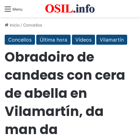
Menu
Inicio
/
Concellos
Concellos
Última hora
Vídeos
Vilamartín
Obradoiro de
candeas con cera
de abella en
Vilamartín, da
man da