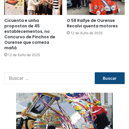
Cicuenta e unha
O 58 Rallye de Ourense
propostas de 45
Recalvi quenta motores
establecementos, no
12 de Xuño de 2025
Concurso de Pinchos de
Ourense que comeza
mañá
12 de Xuño de 2025
B
u
s
c
a
r
: