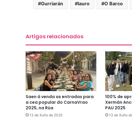
Gurriarán
lauro
O Barco
Artigos relacionados
Saen á venda as entradas para
100% de apr
a cea popular do CarnaVrao
Xermán Anco
2025, na Rúa
PAU 2025
13 de Xuño de 2025
13 de Xuño d