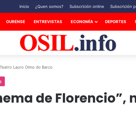
Inicio
¿Quen somos?
Subscrición online
Subscrición p
OURENSE
ENTREVISTAS
ECONOMÍA
DEPORTES
 Teatro Lauro Olmo do Barco
a
ema de Florencio”, n