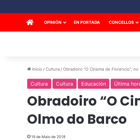
INICIO
OPINIÓN
EN PORTADA
CONCELLOS
Inicio
/
Cultura
/
Obradoiro “O Cinema de Florencio”, no
Cultura
Cultura
Educación
Última hor
Obradoiro “O Cin
Olmo do Barco
16 de Maio de 2018