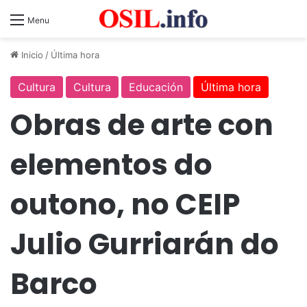
Menu
Inicio
/
Última hora
Cultura
Cultura
Educación
Última hora
Obras de arte con
elementos do
outono, no CEIP
Julio Gurriarán do
Barco