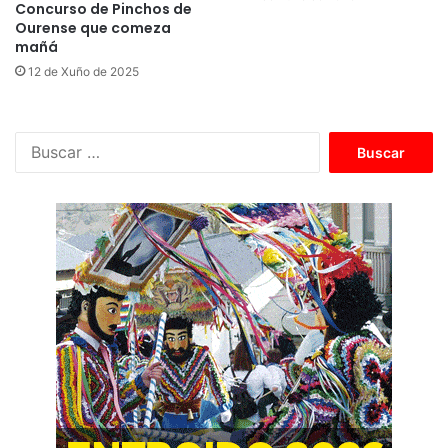
Concurso de Pinchos de
Ourense que comeza
mañá
12 de Xuño de 2025
B
u
s
c
a
r
: