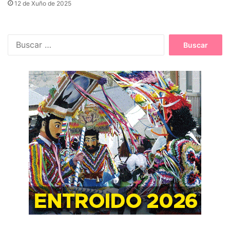
12 de Xuño de 2025
B
u
s
c
a
r
: