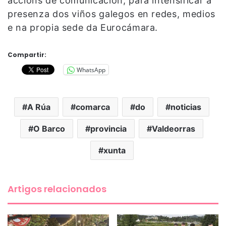
accións de comunicación, para intensificar a
presenza dos viños galegos en redes, medios
e na propia sede da Eurocámara.
Compartir:
WhatsApp
A Rúa
comarca
do
noticias
O Barco
provincia
Valdeorras
xunta
Artigos relacionados