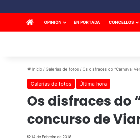
INICIO
OPINIÓN
EN PORTADA
CONCELLOS
Inicio
/
Galerías de fotos
/
Os disfraces do “Carnaval Ve
Galerías de fotos
Última hora
Os disfraces do
concurso de Via
14 de Febreiro de 2018