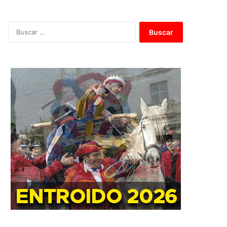
B
u
s
c
a
r
: