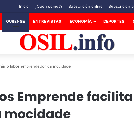
Inicio
¿Quen somos?
Subscrición online
Subscrición p
OURENSE
ENTREVISTAS
ECONOMÍA
DEPORTES
arán o labor emprendedor da mocidade
os Emprende facilita
a mocidade