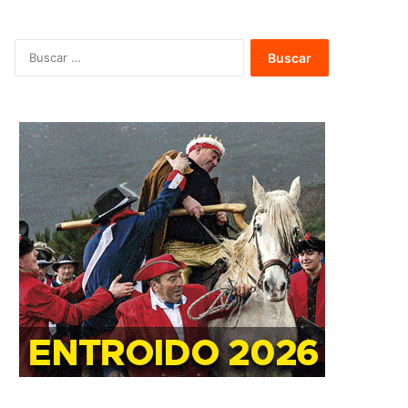
B
u
s
c
a
r
: