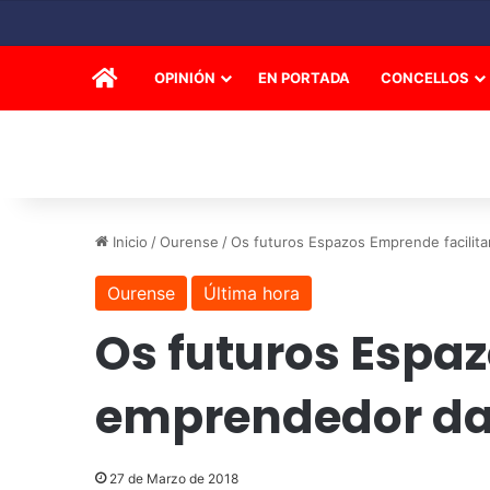
INICIO
OPINIÓN
EN PORTADA
CONCELLOS
Inicio
/
Ourense
/
Os futuros Espazos Emprende facilit
Ourense
Última hora
Os futuros Espaz
emprendedor d
27 de Marzo de 2018