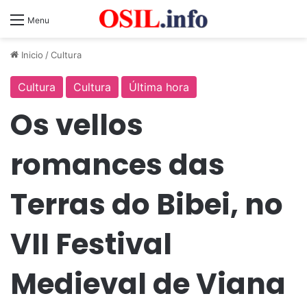
Menu
Inicio
/
Cultura
Cultura
Cultura
Última hora
Os vellos
romances das
Terras do Bibei, no
VII Festival
Medieval de Viana