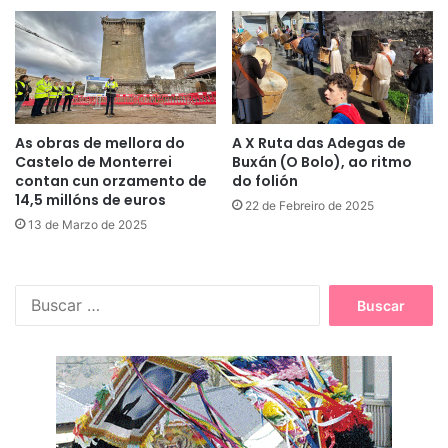
As obras de mellora do
A X Ruta das Adegas de
Castelo de Monterrei
Buxán (O Bolo), ao ritmo
contan cun orzamento de
do folión
14,5 millóns de euros
22 de Febreiro de 2025
13 de Marzo de 2025
B
u
s
c
a
r
: