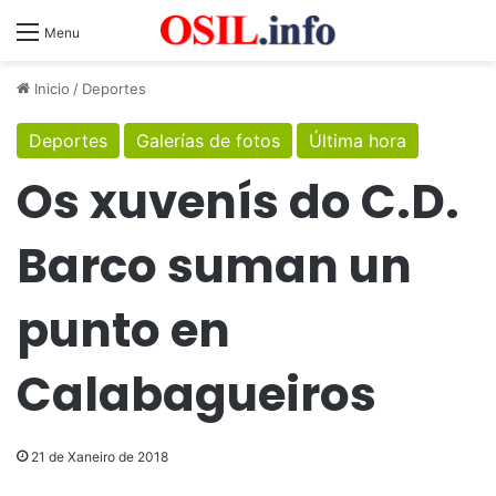
Menu
Inicio
/
Deportes
Deportes
Galerías de fotos
Última hora
Os xuvenís do C.D.
Barco suman un
punto en
Calabagueiros
21 de Xaneiro de 2018