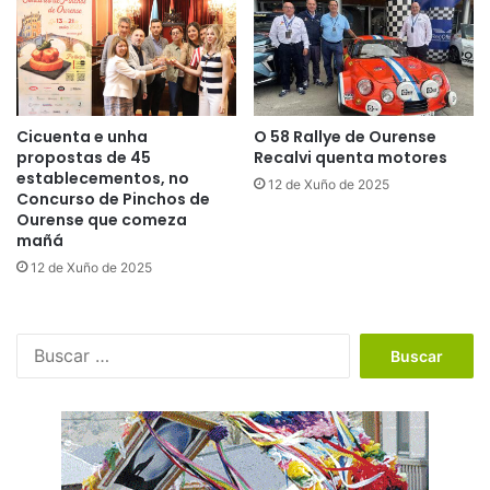
Cicuenta e unha
O 58 Rallye de Ourense
propostas de 45
Recalvi quenta motores
establecementos, no
12 de Xuño de 2025
Concurso de Pinchos de
Ourense que comeza
mañá
12 de Xuño de 2025
B
u
s
c
a
r
: