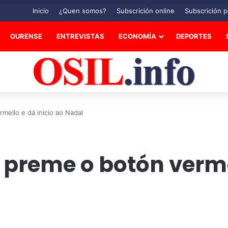
Inicio
¿Quen somos?
Subscrición online
Subscrición p
OURENSE
ENTREVISTAS
ECONOMÍA
DEPORTES
mello e dá inicio ao Nadal
preme o botón vermel