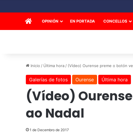
INICIO
OPINIÓN
EN PORTADA
CONCELLOS
Inicio
/
Última hora
/
(Vídeo) Ourense preme o botón ver
Galerías de fotos
Ourense
Última hora
(Vídeo) Ourense 
ao Nadal
1 de Decembro de 2017