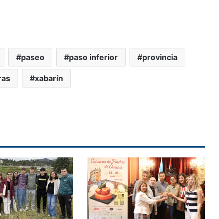
paseo
paso inferior
provincia
ras
xabarín