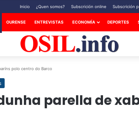
Inicio
¿Quen somos?
Subscrición online
Subscrición p
OURENSE
ENTREVISTAS
ECONOMÍA
DEPORTES
aríns polo centro do Barco
s
dunha parella de xab