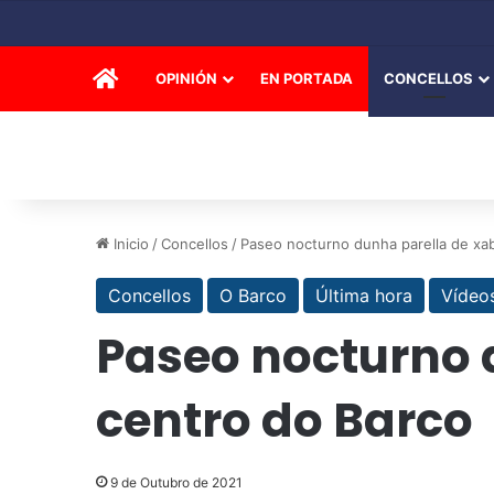
INICIO
OPINIÓN
EN PORTADA
CONCELLOS
Inicio
/
Concellos
/
Paseo nocturno dunha parella de xab
Concellos
O Barco
Última hora
Vídeo
Paseo nocturno 
centro do Barco
9 de Outubro de 2021