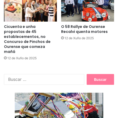
Cicuenta e unha
O 58 Rallye de Ourense
propostas de 45
Recalvi quenta motores
establecementos, no
12 de Xuño de 2025
Concurso de Pinchos de
Ourense que comeza
mañá
12 de Xuño de 2025
B
u
s
c
a
r
: