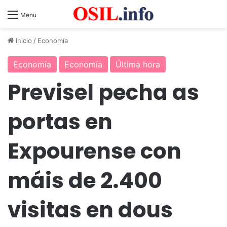
Menu
Inicio
/
Economía
Economía
Economía
Última hora
Previsel pecha as
portas en
Expourense con
máis de 2.400
visitas en dous