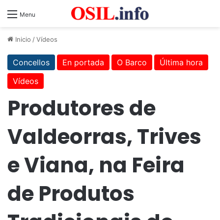
Menu
Inicio
/
Vídeos
Concellos
En portada
O Barco
Última hora
Vídeos
Produtores de
Valdeorras, Trives
e Viana, na Feira
de Produtos