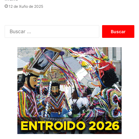
12 de Xuño de 2025
B
u
s
c
a
r
: