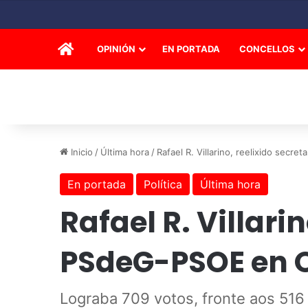
INICIO
OPINIÓN
EN PORTADA
CONCELLOS
Inicio
/
Última hora
/
Rafael R. Villarino, reelixido secr
En portada
Política
Última hora
Rafael R. Villari
PSdeG-PSOE en 
Lograba 709 votos, fronte aos 516 