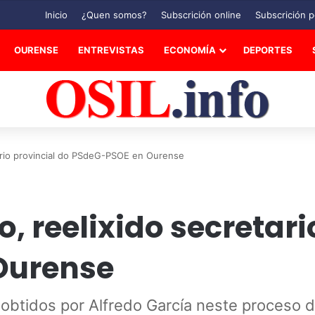
Inicio
¿Quen somos?
Subscrición online
Subscrición p
OURENSE
ENTREVISTAS
ECONOMÍA
DEPORTES
etario provincial do PSdeG-PSOE en Ourense
no, reelixido secretar
Ourense
obtidos por Alfredo García neste proceso d