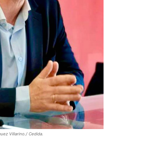
uez Villarino./ Cedida.