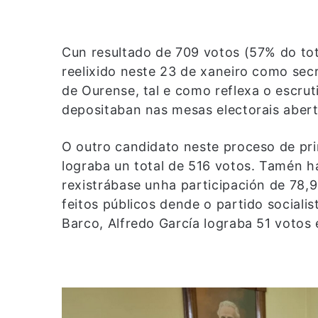
Cun resultado de 709 votos (57% do tota
reelixido neste 23 de xaneiro como sec
de Ourense, tal e como reflexa o escruti
depositaban nas mesas electorais aberta
O outro candidato neste proceso de prim
lograba un total de 516 votos. Tamén ha
rexistrábase unha participación de 78,
feitos públicos dende o partido socialis
Barco, Alfredo García lograba 51 votos e