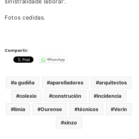
sinistralidade laboral”.
Fotos cedidas.
Compartir:
WhatsApp
a gudiña
aparelladores
arquitectos
colexio
construción
incidencia
limia
Ourense
técnicos
Verín
xinzo