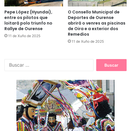
Pepe López (Hyundai),
O Consello Municipal de
entre os pilotos que
Deportes de Ourense
loitará polo triunfo no
abrirá o venres as piscinas
Rallye de Ourense
de Oira e a exterior dos
Remedios
11 de Xuño de 2025
11 de Xuño de 2025
B
u
s
c
a
r
: