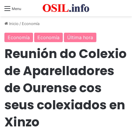
Menu
Inicio
/
Economía
Economía
Economía
Última hora
Reunión do Colexio
de Aparelladores
de Ourense cos
seus colexiados en
Xinzo