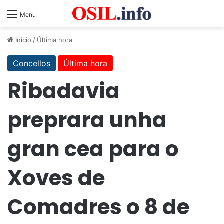
Menu
Inicio
/
Última hora
Concellos
Última hora
Ribadavia
preprara unha
gran cea para o
Xoves de
Comadres o 8 de