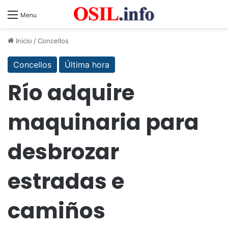
Menu
Inicio
/
Concellos
Concellos
Última hora
Río adquire
maquinaria para
desbrozar
estradas e
camiños