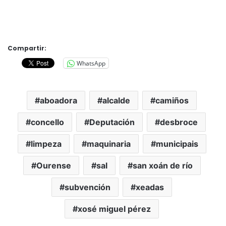
Compartir:
WhatsApp
aboadora
alcalde
camiños
concello
Deputación
desbroce
limpeza
maquinaria
municipais
Ourense
sal
san xoán de río
subvención
xeadas
xosé miguel pérez