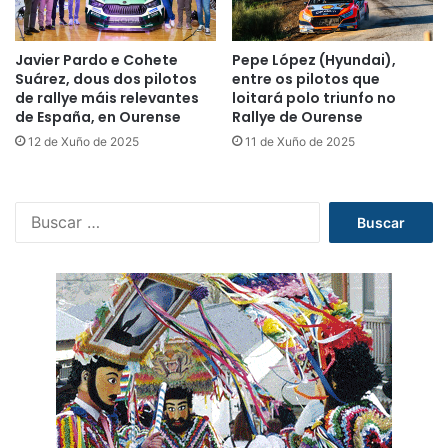
Javier Pardo e Cohete
Pepe López (Hyundai),
Suárez, dous dos pilotos
entre os pilotos que
de rallye máis relevantes
loitará polo triunfo no
de España, en Ourense
Rallye de Ourense
12 de Xuño de 2025
11 de Xuño de 2025
B
u
s
c
a
r
: