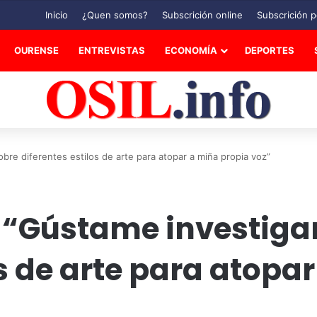
Inicio
¿Quen somos?
Subscrición online
Subscrición p
OURENSE
ENTREVISTAS
ECONOMÍA
DEPORTES
bre diferentes estilos de arte para atopar a miña propia voz”
: “Gústame investiga
os de arte para atopa