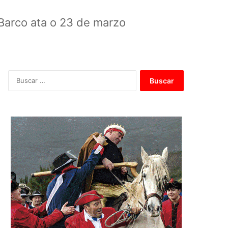
o Barco ata o 23 de marzo
B
u
s
c
a
r
: