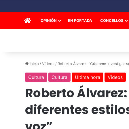
INICIO
OPINIÓN
EN PORTADA
CONCELLOS
Inicio
/
Vídeos
/
Roberto Álvarez: “Gústame investigar so
Cultura
Cultura
Última hora
Vídeos
Roberto Álvarez
diferentes estil
voz”