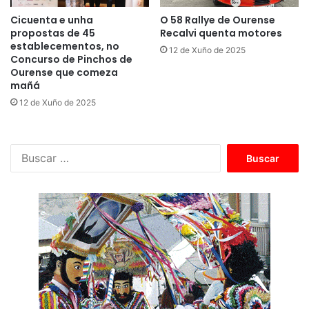
Cicuenta e unha
O 58 Rallye de Ourense
propostas de 45
Recalvi quenta motores
establecementos, no
12 de Xuño de 2025
Concurso de Pinchos de
Ourense que comeza
mañá
12 de Xuño de 2025
B
u
s
c
a
r
: