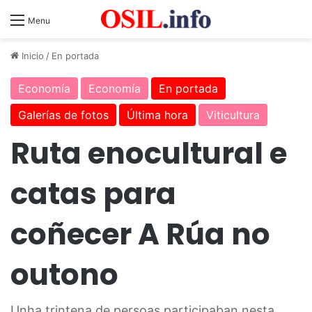
Menu
Inicio
/
En portada
Economía
Economía
En portada
Galerías de fotos
Última hora
Viticultura
Ruta enocultural e
catas para
coñecer A Rúa no
outono
Unha trintena de persoas participaban nesta