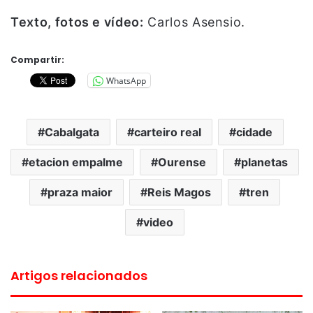
Texto, fotos e vídeo:
Carlos Asensio.
Compartir:
WhatsApp
Cabalgata
carteiro real
cidade
etacion empalme
Ourense
planetas
praza maior
Reis Magos
tren
video
Artigos relacionados