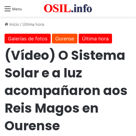
Menu
Inicio
/
Última hora
Galerías de fotos
Ourense
Última hora
(Vídeo) O Sistema
Solar e a luz
acompañaron aos
Reis Magos en
Ourense