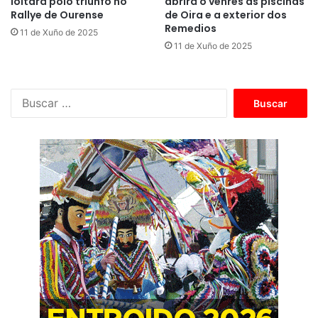
loitará polo triunfo no
abrirá o venres as piscinas
Rallye de Ourense
de Oira e a exterior dos
Remedios
11 de Xuño de 2025
11 de Xuño de 2025
B
u
s
c
a
r
: