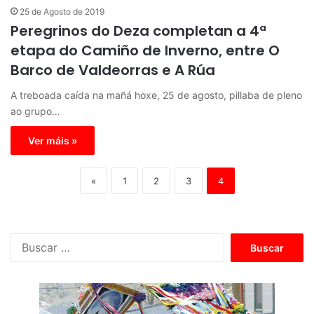
25 de Agosto de 2019
Peregrinos do Deza completan a 4ª
etapa do Camiño de Inverno, entre O
Barco de Valdeorras e A Rúa
A treboada caída na mañá hoxe, 25 de agosto, pillaba de pleno
ao grupo…
Ver máis »
«
1
2
3
4
B
u
s
c
a
r