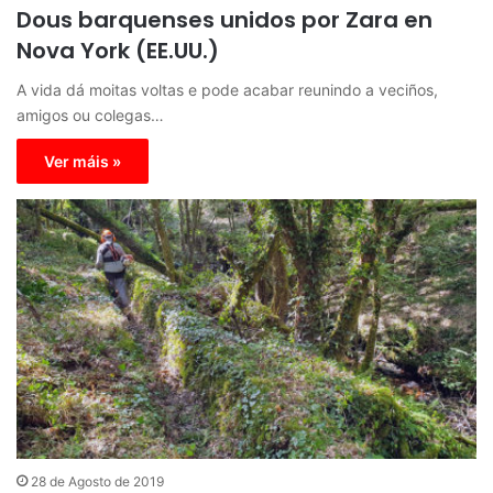
Dous barquenses unidos por Zara en
Nova York (EE.UU.)
A vida dá moitas voltas e pode acabar reunindo a veciños,
amigos ou colegas…
Ver máis »
28 de Agosto de 2019