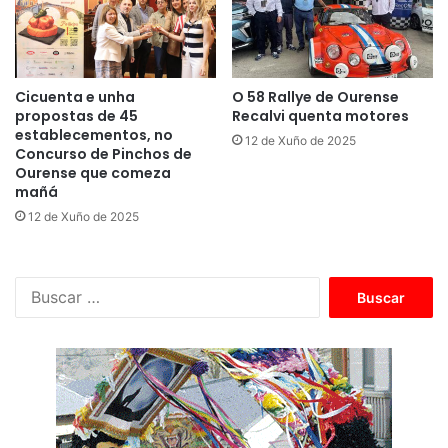
Cicuenta e unha
O 58 Rallye de Ourense
propostas de 45
Recalvi quenta motores
establecementos, no
12 de Xuño de 2025
Concurso de Pinchos de
Ourense que comeza
mañá
12 de Xuño de 2025
B
u
s
c
a
r
: