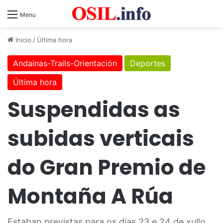
Menu
Inicio
/
Última hora
Andainas-Trails-Orientación
Deportes
Última hora
Suspendidas as
subidas verticais
do Gran Premio de
Montaña A Rúa
Estaban previstas para os días 23 e 24 de xullo