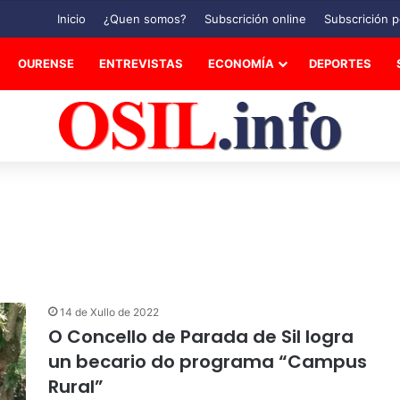
Inicio
¿Quen somos?
Subscrición online
Subscrición p
OURENSE
ENTREVISTAS
ECONOMÍA
DEPORTES
14 de Xullo de 2022
O Concello de Parada de Sil logra
un becario do programa “Campus
Rural”