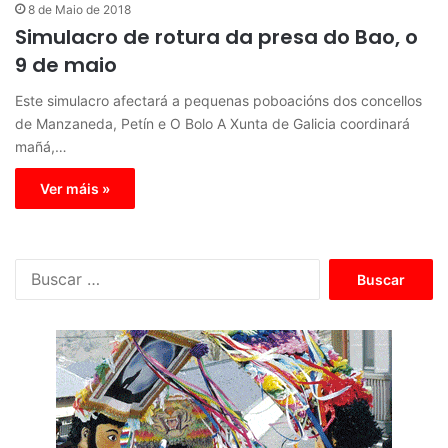
8 de Maio de 2018
Simulacro de rotura da presa do Bao, o
9 de maio
Este simulacro afectará a pequenas poboacións dos concellos
de Manzaneda, Petín e O Bolo A Xunta de Galicia coordinará
mañá,…
Ver máis »
B
u
s
c
a
r
: