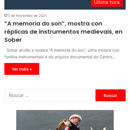
Última hora
5 de Novembro de 2021
“A memoria do son”, mostra con
réplicas de instrumentos medievais, en
Sober
Sober acolle a mostra “A memoria do son”, unha mostra con
fondos instrumentais e do arquivo documental do Centro…
Ver máis »
B
u
s
c
a
r
: