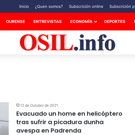
Inicio
¿Quen somos?
Subscrición online
Subscrición p
OURENSE
ENTREVISTAS
ECONOMÍA
DEPORTES
12 de Outubro de 2021
Evacuado un home en helicóptero
tras sufrir a picadura dunha
avespa en Padrenda