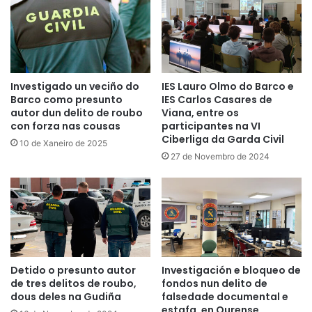
Investigado un veciño do
IES Lauro Olmo do Barco e
Barco como presunto
IES Carlos Casares de
autor dun delito de roubo
Viana, entre os
con forza nas cousas
participantes na VI
Ciberliga da Garda Civil
10 de Xaneiro de 2025
27 de Novembro de 2024
Detido o presunto autor
Investigación e bloqueo de
de tres delitos de roubo,
fondos nun delito de
dous deles na Gudiña
falsedade documental e
estafa, en Ourense