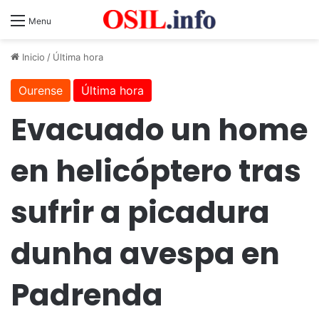
Menu
Inicio
/
Última hora
Ourense
Última hora
Evacuado un home
en helicóptero tras
sufrir a picadura
dunha avespa en
Padrenda